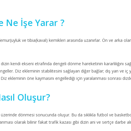
 Ne İşe Yarar ?
emur(uyluk ve tibia(kaval) kemikleri arasında uzanırlar. Ön ve arka olara
dizin kendi ekseni etrafında dengeli dönme hareketinin kararlılığını sa
eller. Diz ekleminin stabilitesini sağlayan diğer bağlar; dış yan ve iç
Diz ekleminin öne kaymasını engellediği için yaralanması sonrası dizde
asıl Oluşur?
 üzerinde dönmesi sonucunda oluşur. Bu da sıklıkla futbol ve basketbo
lanması olarak bilinir fakat trafik kazası gibi dizin ani ve sertçe darb