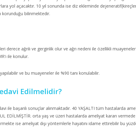
ra yol açacaktır. 10 yıl sonunda ise diz ekleminde dejeneratif(kireçle
n korunduğu bilinmektedir.
 ileri derece ağrılı ve gerginlik olur ve ağrı nedeni ile özellikli muaye
R'ı ile konulur.
ılabilir ve bu muayeneler ile %90 tanı konulabilir.
edavi Edilmelidir?
tedavi ile başarılı sonuçlar alınmaktadır. 40 YAŞALTI tüm hastalarda amel
LMİŞTİR. orta yaş ve üzeri hastalarda ameliyat kararı vermede en ö
rmekte ise ameliyat dışı yöntemlerle hayatını idame ettirebilir bu yüz