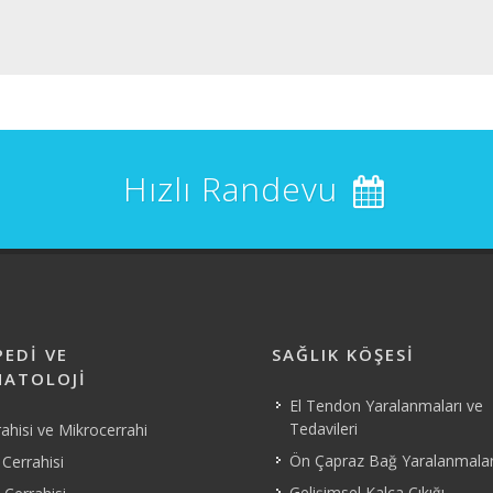
Hızlı Randevu
EDI VE
SAĞLIK KÖŞESI
ATOLOJI
El Tendon Yaralanmaları ve
Tedavileri
rahisi ve Mikrocerrahi
Ön Çapraz Bağ Yaralanmalar
Cerrahisi
Gelişimsel Kalça Çıkığı