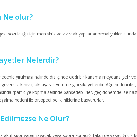
ı Ne olur?
esi bozulduğu için menisküs ve kıkırdak yapılar anormal yükler altınd
ayetler Nelerdir?
denle yırtılması halinde diz içinde ciddi bir kanama meydana gelir ve ilk 
a, güvensizlik hissi, aksayarak yürüme gibi şikayetlerdir. Ağrı nedeni il
asında ”pat” diye kopma sesinde bahsedebilirler. geç dönemde ise 
alma nedeni ile ortopedi polikliniklerine başvururlar.
i Edilmezse Ne Olur?
sta aktif spor yapamayacak veya spora zorladığı takdirde yaşadığı diz b