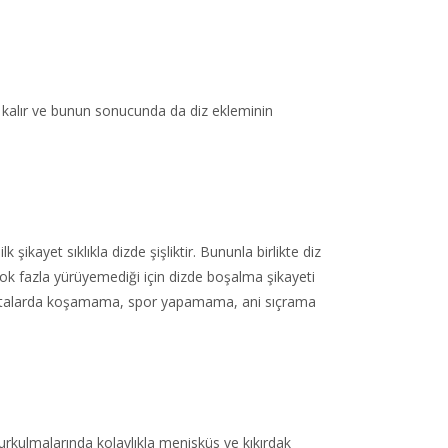
a kalır ve bunun sonucunda da diz ekleminin
şikayet sıklıkla dizde şişliktir. Bununla birlikte diz
e çok fazla yürüyemediği için dizde boşalma şikayeti
hastalarda koşamama, spor yapamama, ani sıçrama
urkulmalarında kolaylıkla menisküs ve kıkırdak