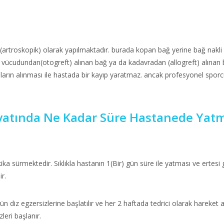
(artroskopik) olarak yapılmaktadır. burada kopan bağ yerine bağ nakli
vücudundan(otogreft) alınan bağ ya da kadavradan (allogreft) alınan bağ
onların alınması ile hastada bir kayıp yaratmaz. ancak profesyonel spo
yatında Ne Kadar Süre Hastanede Yatm
ika sürmektedir. Sıklıkla hastanın 1(Bir) gün süre ile yatması ve erte
r.
n diz egzersizlerine başlatılır ve her 2 haftada tedrici olarak hareket ar
leri başlanır.