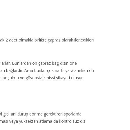
k 2 adet olmakla birlikte çapraz olarak ilerledikleri
ğlarlar. Bunlardan ön çapraz bağ dizin öne
 yan bağlardır. Ama bunlar çok nadir yaralanırken ön
 boşalma ve güvensizlik hissi şikayeti oluşur.
l gibi ani durup dönme gerektiren sporlarda
e alması veya yüksekten atlama da kontrolsüz diz